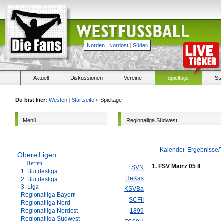
Norden
|
Nordost
|
Süden
Aktuell
Diskussionen
Vereine
Spieltage
St
Du bist hier:
Westen
|
Startseite
» Spieltage
Menü
Regionalliga Südwest
Kalender
Ergebnisse/
Obere Ligen
-- Herren --
1. FSV Mainz 05 II
SVN
1. Bundesliga
HeKas
2. Bundesliga
3. Liga
KSVBa
Regionalliga Bayern
SCFII
Regionalliga Nord
Regionalliga Nordost
1899
Regionalliga Südwest