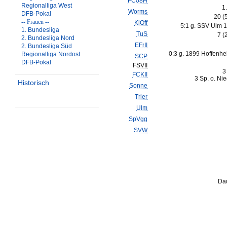
FC08H
Regionalliga West
1
Worms
DFB-Pokal
20 (
-- Frauen --
KiOff
5:1 g. SSV Ulm 
1. Bundesliga
TuS
7 (
2. Bundesliga Nord
EFrII
2. Bundesliga Süd
0:3 g. 1899 Hoffenhei
Regionalliga Nordost
SCP
DFB-Pokal
FSVII
3
FCKII
3 Sp. o. Ni
Historisch
Sonne
Trier
Ulm
SpVgg
SVW
Dau