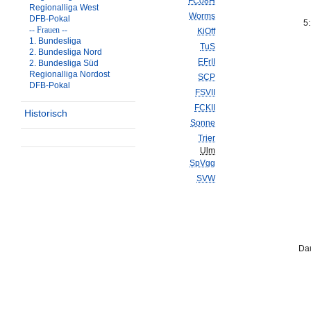
FC08H
Regionalliga West
Worms
DFB-Pokal
5:
-- Frauen --
KiOff
1. Bundesliga
TuS
2. Bundesliga Nord
EFrII
2. Bundesliga Süd
Regionalliga Nordost
SCP
DFB-Pokal
FSVII
FCKII
Historisch
Sonne
Trier
Ulm
SpVgg
SVW
Dau