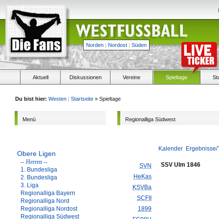
Norden
|
Nordost
|
Süden
Aktuell
Diskussionen
Vereine
Spieltage
St
Du bist hier:
Westen
|
Startseite
» Spieltage
Menü
Regionalliga Südwest
Kalender
Ergebnisse/
Obere Ligen
-- Herren --
SSV Ulm 1846
SVN
1. Bundesliga
HeKas
2. Bundesliga
3. Liga
KSVBa
Regionalliga Bayern
SCFII
Regionalliga Nord
Regionalliga Nordost
1899
Regionalliga Südwest