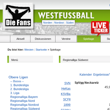
Norden
|
Nordost
|
Süden
Aktuell
Diskussionen
Vereine
Spieltage
St
Du bist hier:
Westen
|
Startseite
» Spieltage
Menü
Regionalliga Südwest
Kalender
Ergebnisse/
Obere Ligen
-- Herren --
SpVgg Neckarelz
SVN
1. Bundesliga
45,
HeKas
2. Bundesliga
3. Liga
KSVBa
Regionalliga Bayern
SCFII
Regionalliga Nord
Regionalliga Nordost
1899
Regionalliga Südwest
4