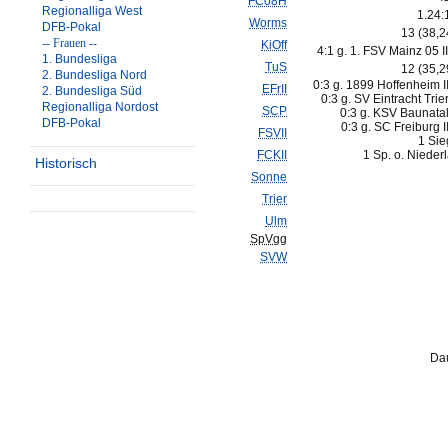
FC08H
Regionalliga West
1.24:
Worms
DFB-Pokal
13 (38,
-- Frauen --
KiOff
4:1 g. 1. FSV Mainz 05 II
1. Bundesliga
TuS
12 (35,
2. Bundesliga Nord
0:3 g. 1899 Hoffenheim II
EFrII
2. Bundesliga Süd
0:3 g. SV Eintracht Trier
Regionalliga Nordost
SCP
0:3 g. KSV Baunatal
DFB-Pokal
0:3 g. SC Freiburg II
FSVII
1 Sie
FCKII
1 Sp. o. Nieder
Historisch
Sonne
Trier
Ulm
SpVgg
SVW
Da