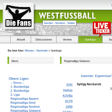
Norden
|
Nordost
|
Süden
Aktuell
Diskussionen
Vereine
Spieltage
St
Du bist hier:
Westen
|
Startseite
» Spieltage
Menü
Regionalliga Südwest
Kalender
Ergebnisse/
Obere Ligen
-- Herren --
SpVgg Neckarelz
SVN
1. Bundesliga
3
HeKas
2. Bundesliga
3. Liga
KSVBa
Regionalliga Bayern
SCFII
Regionalliga Nord
Regionalliga Nordost
1899
Regionalliga Südwest