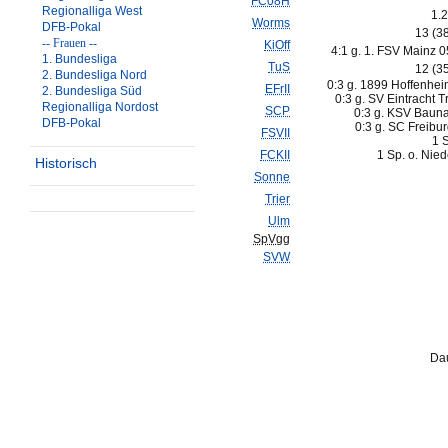
FC08H
Regionalliga West
1.2
Worms
DFB-Pokal
13 (3
-- Frauen --
KiOff
4:1 g. 1. FSV Mainz 05
1. Bundesliga
TuS
12 (3
2. Bundesliga Nord
0:3 g. 1899 Hoffenheim
EFrII
2. Bundesliga Süd
0:3 g. SV Eintracht Tr
Regionalliga Nordost
SCP
0:3 g. KSV Bauna
DFB-Pokal
0:3 g. SC Freiburg
FSVII
1 
FCKII
1 Sp. o. Nie
Historisch
Sonne
Trier
Ulm
SpVgg
SVW
Dau