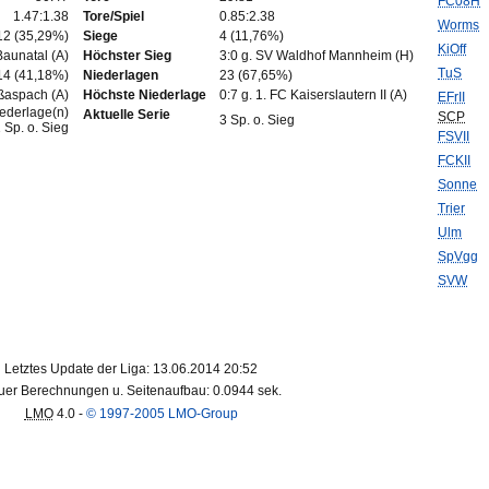
FC08H
1.47:1.38
Tore/Spiel
0.85:2.38
Worms
12 (35,29%)
Siege
4 (11,76%)
KiOff
Baunatal (A)
Höchster Sieg
3:0 g. SV Waldhof Mannheim (H)
TuS
14 (41,18%)
Niederlagen
23 (67,65%)
ßaspach (A)
Höchste Niederlage
0:7 g. 1. FC Kaiserslautern II (A)
EFrII
ederlage(n)
Aktuelle Serie
SCP
3 Sp. o. Sieg
 Sp. o. Sieg
FSVII
FCKII
Sonne
Trier
Ulm
SpVgg
SVW
Letztes Update der Liga: 13.06.2014 20:52
er Berechnungen u. Seitenaufbau: 0.0944 sek.
LMO
4.0 -
© 1997-2005 LMO-Group