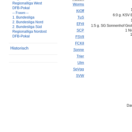
Regionalliga West
Worms
DFB-Pokal
KiOff
-- Frauen --
6:0 g. KSV 
1. Bundesliga
TuS
2. Bundesliga Nord
EFrII
1:5 g. SG Sonnenhof Gro
2. Bundesliga Süd
SCP
1 Ni
Regionalliga Nordost
1
DFB-Pokal
FSVII
FCKII
Historisch
Sonne
Trier
Ulm
SpVgg
SVW
Dau