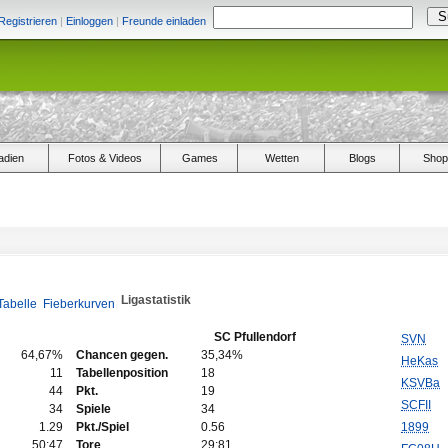
Registrieren
|
Einloggen
|
Freunde einladen
adien
Fotos & Videos
Games
Wetten
Blogs
Shop
Ligastatistik
Tabelle
Fieberkurven
SC Pfullendorf
SVN
64,67%
Chancen gegen.
35,34%
HeKas
11
Tabellenposition
18
KSVBa
44
Pkt.
19
SCFII
34
Spiele
34
1.29
Pkt./Spiel
0.56
1899
50:47
Tore
29:81