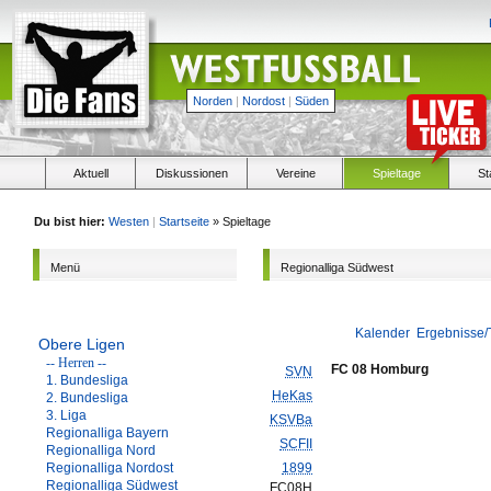
Norden
|
Nordost
|
Süden
Aktuell
Diskussionen
Vereine
Spieltage
St
Du bist hier:
Westen
|
Startseite
» Spieltage
Menü
Regionalliga Südwest
Kalender
Ergebnisse/
Obere Ligen
-- Herren --
FC 08 Homburg
SVN
1. Bundesliga
HeKas
2. Bundesliga
3. Liga
KSVBa
Regionalliga Bayern
SCFII
Regionalliga Nord
Regionalliga Nordost
1899
Regionalliga Südwest
FC08H