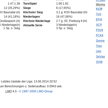
FC08H
1.47:1.38
Tore/Spiel
1.06:1.82
Worms
12 (35,29%)
Siege
6 (17,65%)
KiOff
SV Baunatal (A)
Höchster Sieg
3:1 g. KSV Baunatal (H)
TuS
14 (41,18%)
Niederlagen
16 (47,06%)
EFrII
Großaspach (A)
Höchste Niederlage
2:7 g. SC Freiburg II (H)
1 Niederlage(n)
3 Niederlage(n)
SCP
Aktuelle Serie
1 Sp. o. Sieg
3 Sp. o. Sieg
FSVII
FCKII
Sonne
Trier
Ulm
SpVgg
SVW
Letztes Update der Liga: 13.06.2014 20:52
er Berechnungen u. Seitenaufbau: 0.0943 sek.
LMO
4.0 -
© 1997-2005 LMO-Group