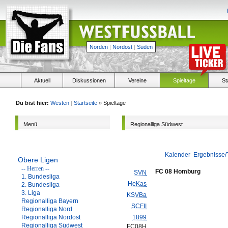
Norden
|
Nordost
|
Süden
Aktuell
Diskussionen
Vereine
Spieltage
St
Du bist hier:
Westen
|
Startseite
» Spieltage
Menü
Regionalliga Südwest
Kalender
Ergebnisse/
Obere Ligen
-- Herren --
FC 08 Homburg
SVN
1. Bundesliga
HeKas
2. Bundesliga
3. Liga
KSVBa
Regionalliga Bayern
SCFII
Regionalliga Nord
Regionalliga Nordost
1899
Regionalliga Südwest
FC08H