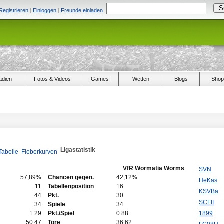
Registrieren
|
Einloggen
|
Freunde einladen
adien
Fotos & Videos
Games
Wetten
Blogs
Shop
Ligastatistik
Tabelle
Fieberkurven
VfR Wormatia Worms
SVN
57,89%
Chancen gegen.
42,12%
HeKas
11
Tabellenposition
16
KSVBa
44
Pkt.
30
SCFII
34
Spiele
34
1.29
Pkt./Spiel
0.88
1899
50:47
Tore
36:62