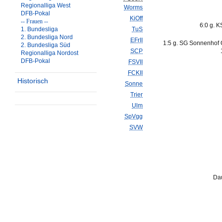
Regionalliga West
Worms
DFB-Pokal
KiOff
-- Frauen --
6:0 g. K
1. Bundesliga
TuS
2. Bundesliga Nord
EFrII
1:5 g. SG Sonnenhof 
2. Bundesliga Süd
SCP
Regionalliga Nordost
DFB-Pokal
FSVII
FCKII
Historisch
Sonne
Trier
Ulm
SpVgg
SVW
Dau