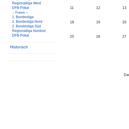
Regionalliga West
DFB-Pokal
11
12
13
-- Frauen --
1. Bundesliga
2. Bundesliga Nord
18
19
20
2. Bundesliga Süd
Regionalliga Nordost
DFB-Pokal
25
26
27
Historisch
Dau