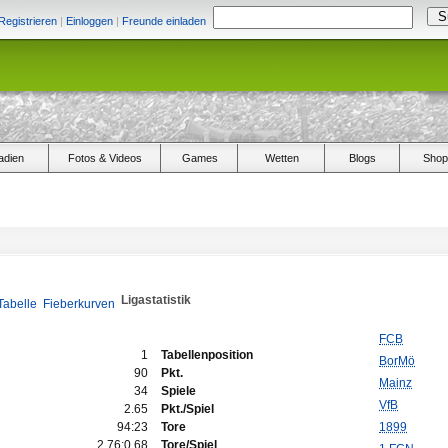
Registrieren
|
Einloggen
|
Freunde einladen
adien
Fotos & Videos
Games
Wetten
Blogs
Shop
Ligastatistik
Tabelle
Fieberkurven
FCB
1
Tabellenposition
BorMö
90
Pkt.
Mainz
34
Spiele
VfB
2.65
Pkt./Spiel
94:23
Tore
1899
2.76:0.68
Tore/Spiel