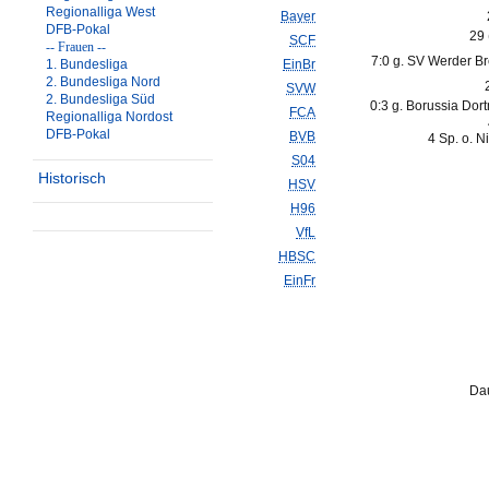
Regionalliga West
Bayer
DFB-Pokal
29
SCF
-- Frauen --
7:0 g. SV Werder B
1. Bundesliga
EinBr
2. Bundesliga Nord
SVW
2. Bundesliga Süd
0:3 g. Borussia Dor
FCA
Regionalliga Nordost
DFB-Pokal
BVB
4 Sp. o. N
S04
Historisch
HSV
H96
VfL
HBSC
EinFr
Dau