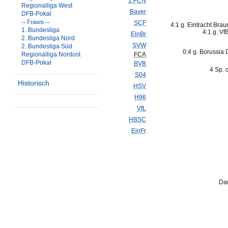
1.FCN
Regionalliga West
Bayer
DFB-Pokal
-- Frauen --
SCF
4:1 g. Eintracht Bra
1. Bundesliga
4:1 g. VfB
EinBr
2. Bundesliga Nord
SVW
2. Bundesliga Süd
0:4 g. Borussia
Regionalliga Nordost
FCA
DFB-Pokal
BVB
4 Sp. 
S04
Historisch
HSV
H96
VfL
HBSC
EinFr
Dau