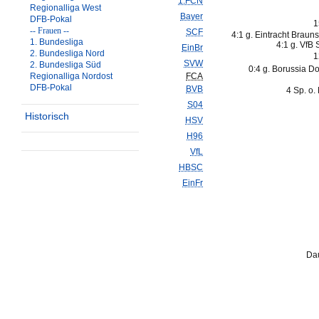
1.FCN
Regionalliga West
Bayer
DFB-Pokal
1
-- Frauen --
SCF
4:1 g. Eintracht Braun
1. Bundesliga
4:1 g. VfB S
EinBr
2. Bundesliga Nord
1
SVW
2. Bundesliga Süd
0:4 g. Borussia D
Regionalliga Nordost
FCA
DFB-Pokal
BVB
4 Sp. o.
S04
Historisch
HSV
H96
VfL
HBSC
EinFr
Dau