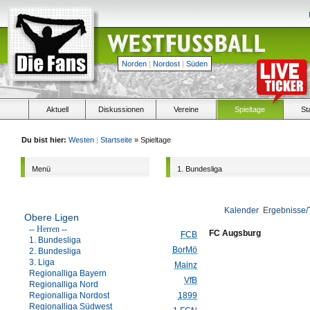
Norden
|
Nordost
|
Süden
Aktuell
Diskussionen
Vereine
Spieltage
St
Du bist hier:
Westen
|
Startseite
» Spieltage
Menü
1. Bundesliga
Kalender
Ergebnisse/
Obere Ligen
-- Herren --
FC Augsburg
FCB
1. Bundesliga
BorMö
2. Bundesliga
3. Liga
Mainz
Regionalliga Bayern
VfB
Regionalliga Nord
Regionalliga Nordost
1899
Regionalliga Südwest