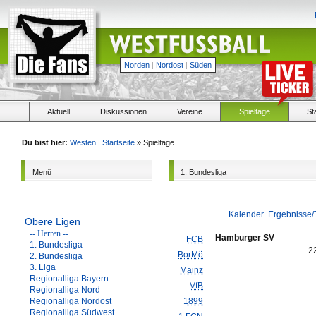
Norden
|
Nordost
|
Süden
Aktuell
Diskussionen
Vereine
Spieltage
St
Du bist hier:
Westen
|
Startseite
» Spieltage
Menü
1. Bundesliga
Kalender
Ergebnisse/
Obere Ligen
-- Herren --
Hamburger SV
FCB
1. Bundesliga
2
BorMö
2. Bundesliga
3. Liga
Mainz
Regionalliga Bayern
VfB
Regionalliga Nord
Regionalliga Nordost
1899
Regionalliga Südwest