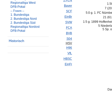
1.FCN
Regionalliga West
1.5
Bayer
DFB-Pokal
7 (2
-- Frauen --
SCF
5:0 g. 1. FC Nürnbe
1. Bundesliga
EinBr
21 (6
2. Bundesliga Nord
1:5 g. 1899 Hoffenhe
SVW
2. Bundesliga Süd
5 Niederl
Regionalliga Nordost
FCA
5 Sp. o
DFB-Pokal
BVB
S04
Historisch
HSV
H96
VfL
HBSC
EinFr
Dau