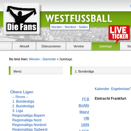
Norden
|
Nordost
|
Süden
Aktuell
Diskussionen
Vereine
Spieltage
St
Du bist hier:
Westen
|
Startseite
» Spieltage
Menü
1. Bundesliga
Kalender
Ergebnisse/
Obere Ligen
-- Herren --
Eintracht Frankfurt
FCB
1. Bundesliga
BorMö
2. Bundesliga
3. Liga
Mainz
Regionalliga Bayern
VfB
Regionalliga Nord
Regionalliga Nordost
1899
Regionalliga Südwest