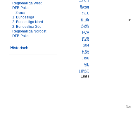
1.FCN
Regionalliga West
Bayer
DFB-Pokal
-- Frauen --
SCF
1. Bundesliga
EinBr
0
2. Bundesliga Nord
SVW
2. Bundesliga Süd
Regionalliga Nordost
FCA
DFB-Pokal
BVB
S04
Historisch
HSV
H96
VfL
HBSC
EinFr
Dau