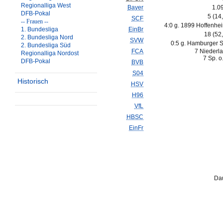
Regionalliga West
Bayer
1.0
DFB-Pokal
5 (14
SCF
-- Frauen --
4:0 g. 1899 Hoffenhe
1. Bundesliga
EinBr
18 (52
2. Bundesliga Nord
SVW
0:5 g. Hamburger S
2. Bundesliga Süd
FCA
7 Niederl
Regionalliga Nordost
7 Sp. o
DFB-Pokal
BVB
S04
Historisch
HSV
H96
VfL
HBSC
EinFr
Dau