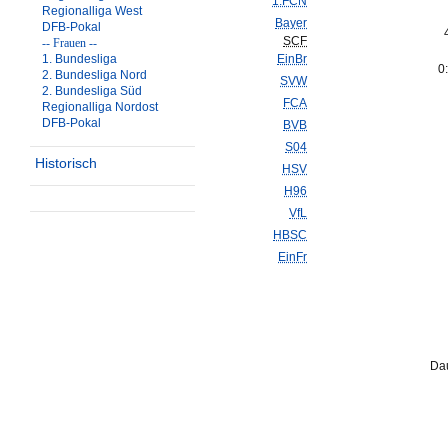
1.FCN
Regionalliga West
Bayer
DFB-Pokal
SCF
-- Frauen --
1. Bundesliga
EinBr
0
2. Bundesliga Nord
SVW
2. Bundesliga Süd
FCA
Regionalliga Nordost
DFB-Pokal
BVB
S04
Historisch
HSV
H96
VfL
HBSC
EinFr
Dau