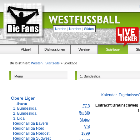
Norden
|
Nordost
|
Süden
Aktuell
Diskussionen
Vereine
Spieltage
St
Du bist hier:
Westen
|
Startseite
» Spieltage
Menü
1. Bundesliga
Kalender
Ergebnisse/
Obere Ligen
-- Herren --
Eintracht Braunschweig
FCB
1. Bundesliga
1
BorMö
2. Bundesliga
3. Liga
Mainz
Regionalliga Bayern
VfB
Regionalliga Nord
Regionalliga Nordost
1899
Regionalliga Südwest