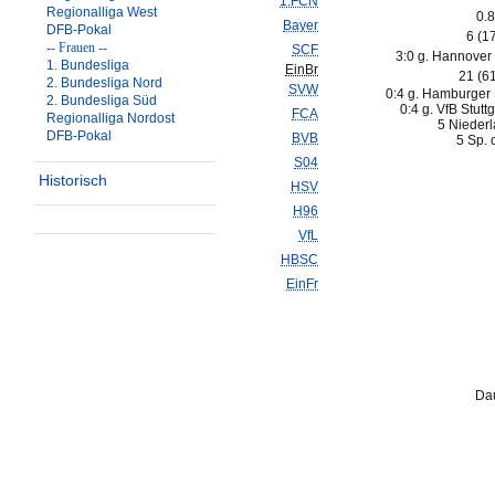
1.FCN
Regionalliga West
0.8
Bayer
DFB-Pokal
6 (1
-- Frauen --
SCF
3:0 g. Hannover
1. Bundesliga
EinBr
21 (6
2. Bundesliga Nord
SVW
0:4 g. Hamburger 
2. Bundesliga Süd
0:4 g. VfB Stuttg
FCA
Regionalliga Nordost
5 Niederl
DFB-Pokal
BVB
5 Sp. 
S04
Historisch
HSV
H96
VfL
HBSC
EinFr
Dau