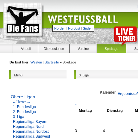
Norden
|
Nordost
|
Süden
Aktuell
Diskussionen
Vereine
Spieltage
St
Du bist hier:
Westen
|
Startseite
» Spieltage
Menü
3. Liga
Kalender
Ergebnisse/
Obere Ligen
-- Herren --
«
1. Bundesliga
Montag
Dienstag
M
2. Bundesliga
3. Liga
Regionalliga Bayern
Regionalliga Nord
3
4
5
Regionalliga Nordost
Regionalliga Südwest