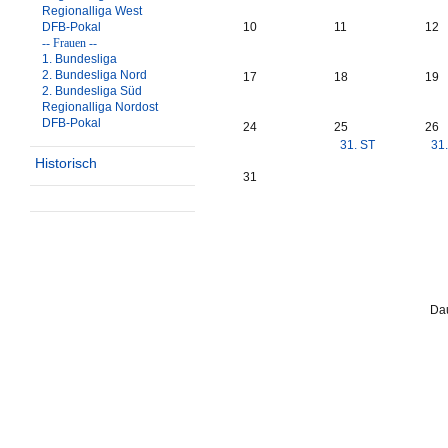
Regionalliga West
DFB-Pokal
10
11
12
-- Frauen --
1. Bundesliga
2. Bundesliga Nord
17
18
19
2. Bundesliga Süd
Regionalliga Nordost
DFB-Pokal
24
25
26
31. ST
31
Historisch
31
Dau