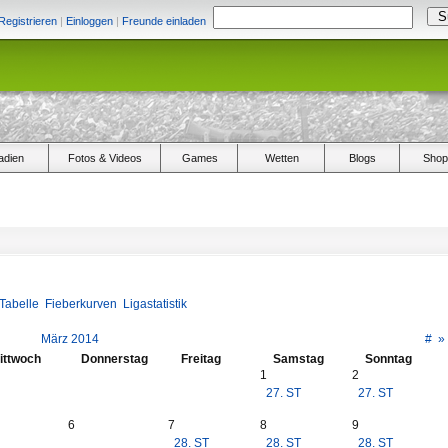
Registrieren
|
Einloggen
|
Freunde einladen
adien
Fotos & Videos
Games
Wetten
Blogs
Shop
Tabelle
Fieberkurven
Ligastatistik
März 2014
#
»
ittwoch
Donnerstag
Freitag
Samstag
Sonntag
1
2
27. ST
27. ST
6
7
8
9
28. ST
28. ST
28. ST