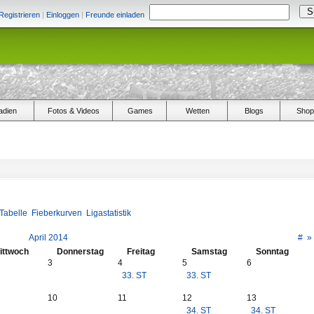
Registrieren
|
Einloggen
|
Freunde einladen
adien
Fotos & Videos
Games
Wetten
Blogs
Shop
Tabelle
Fieberkurven
Ligastatistik
April 2014
#
»
ittwoch
Donnerstag
Freitag
Samstag
Sonntag
3
4
5
6
33. ST
33. ST
10
11
12
13
34. ST
34. ST