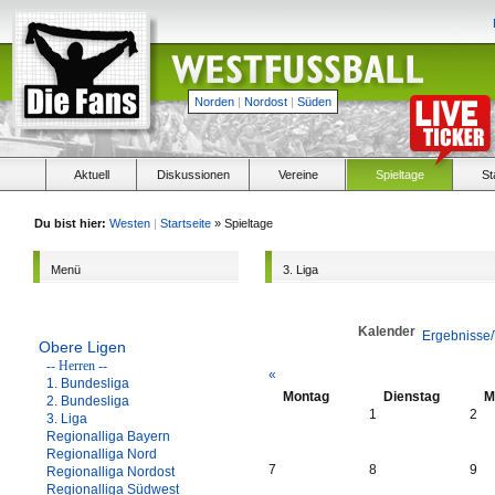
Norden
|
Nordost
|
Süden
Aktuell
Diskussionen
Vereine
Spieltage
St
Du bist hier:
Westen
|
Startseite
» Spieltage
Menü
3. Liga
Kalender
Ergebnisse/
Obere Ligen
-- Herren --
«
1. Bundesliga
Montag
Dienstag
M
2. Bundesliga
1
2
3. Liga
Regionalliga Bayern
Regionalliga Nord
7
8
9
Regionalliga Nordost
Regionalliga Südwest