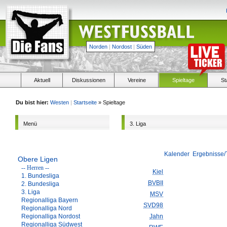
Norden
|
Nordost
|
Süden
Aktuell
Diskussionen
Vereine
Spieltage
St
Du bist hier:
Westen
|
Startseite
» Spieltage
Menü
3. Liga
Kalender
Ergebnisse/
Obere Ligen
-- Herren --
Kiel
1. Bundesliga
BVBII
2. Bundesliga
3. Liga
MSV
Regionalliga Bayern
SVD98
Regionalliga Nord
Regionalliga Nordost
Jahn
Regionalliga Südwest