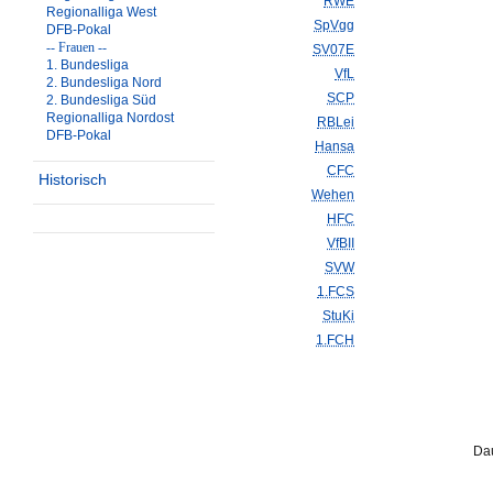
RWE
Regionalliga West
SpVgg
DFB-Pokal
-- Frauen --
SV07E
1. Bundesliga
VfL
2. Bundesliga Nord
SCP
2. Bundesliga Süd
Regionalliga Nordost
RBLei
DFB-Pokal
Hansa
CFC
Historisch
Wehen
HFC
VfBII
SVW
1.FCS
StuKi
1.FCH
Dau