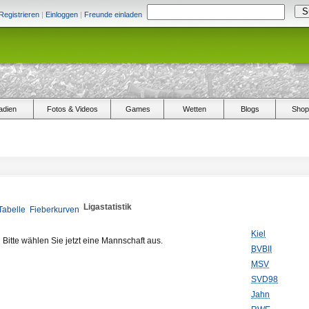
Registrieren
|
Einloggen
|
Freunde einladen
adien
Fotos & Videos
Games
Wetten
Blogs
Shop
Ligastatistik
Tabelle
Fieberkurven
Kiel
Bitte wählen Sie jetzt eine Mannschaft aus.
BVBII
MSV
SVD98
Jahn