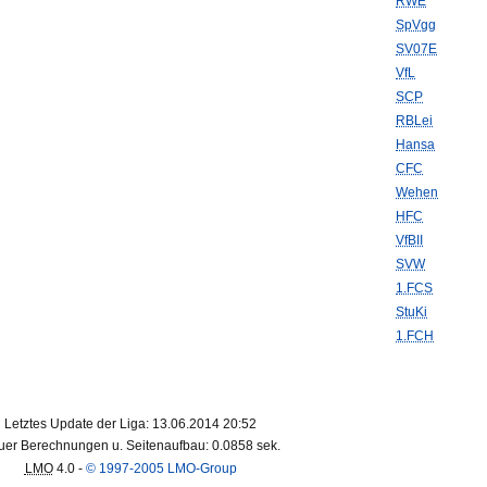
RWE
SpVgg
SV07E
VfL
SCP
RBLei
Hansa
CFC
Wehen
HFC
VfBII
SVW
1.FCS
StuKi
1.FCH
Letztes Update der Liga: 13.06.2014 20:52
er Berechnungen u. Seitenaufbau: 0.0858 sek.
LMO
4.0 -
© 1997-2005 LMO-Group