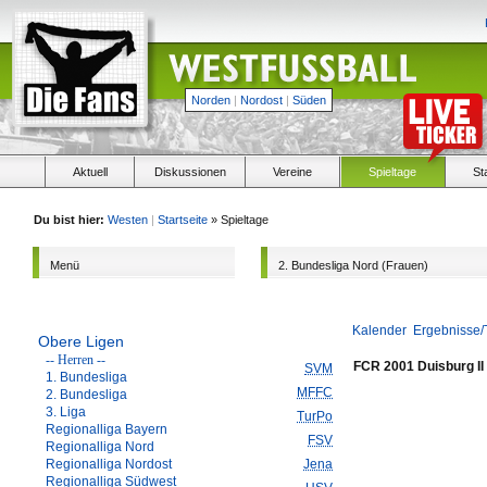
Norden
|
Nordost
|
Süden
Aktuell
Diskussionen
Vereine
Spieltage
St
Du bist hier:
Westen
|
Startseite
» Spieltage
Menü
2. Bundesliga Nord (Frauen)
Kalender
Ergebnisse/
Obere Ligen
-- Herren --
FCR 2001 Duisburg II
SVM
1. Bundesliga
MFFC
2. Bundesliga
3. Liga
TurPo
Regionalliga Bayern
FSV
Regionalliga Nord
Regionalliga Nordost
Jena
Regionalliga Südwest