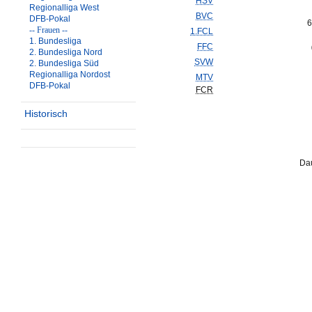
HSV
Regionalliga West
BVC
DFB-Pokal
6
-- Frauen --
1.FCL
1. Bundesliga
FFC
2. Bundesliga Nord
SVW
2. Bundesliga Süd
Regionalliga Nordost
MTV
DFB-Pokal
FCR
Historisch
Dau