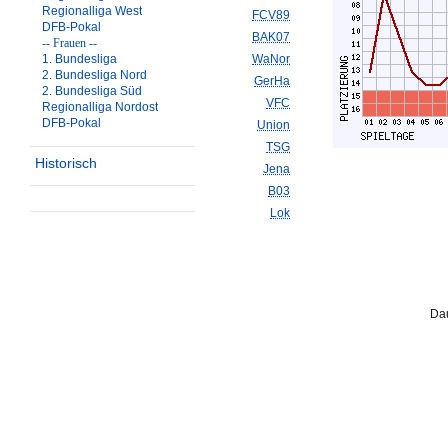
Regionalliga West
FCV89
DFB-Pokal
BAK07
-- Frauen --
1. Bundesliga
WaNor
2. Bundesliga Nord
GerHa
2. Bundesliga Süd
VFC
Regionalliga Nordost
DFB-Pokal
Union
TSG
Historisch
Jena
B03
Lok
Dau