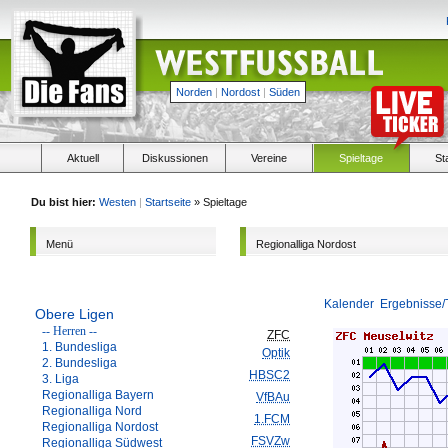
Norden
|
Nordost
|
Süden
Aktuell
Diskussionen
Vereine
Spieltage
St
Du bist hier:
Westen
|
Startseite
» Spieltage
Menü
Regionalliga Nordost
Kalender
Ergebnisse/
Obere Ligen
-- Herren --
ZFC
1. Bundesliga
Optik
2. Bundesliga
HBSC2
3. Liga
Regionalliga Bayern
VfBAu
Regionalliga Nord
1.FCM
Regionalliga Nordost
FSVZw
Regionalliga Südwest