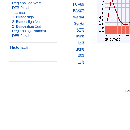
Regionalliga West
FCV89
DFB-Pokal
BAK07
-- Frauen --
1. Bundesliga
WaNor
2. Bundesliga Nord
GerHa
2. Bundesliga Süd
VFC
Regionalliga Nordost
DFB-Pokal
Union
TSG
Historisch
Jena
B03
Lok
Dau