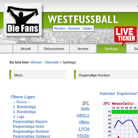
Norden
|
Nordost
|
Süden
Aktuell
Diskussionen
Vereine
Spieltage
St
Du bist hier:
Westen
|
Startseite
» Spieltage
Menü
Regionalliga Nordost
Kalender
Ergebnisse/
Obere Ligen
-- Herren --
ZFC
1. Bundesliga
Optik
2. Bundesliga
HBSC2
3. Liga
Regionalliga Bayern
VfBAu
Regionalliga Nord
1.FCM
Regionalliga Nordost
FSVZw
Regionalliga Südwest