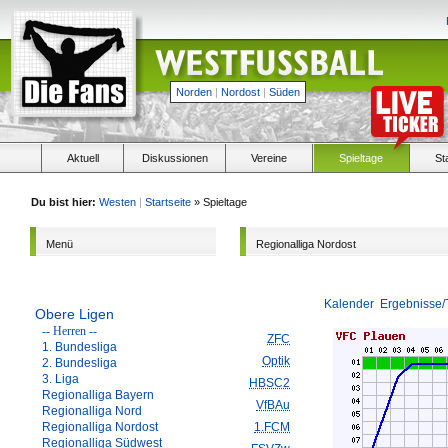
Norden
|
Nordost
|
Süden
Aktuell
Diskussionen
Vereine
Spieltage
St
Du bist hier:
Westen
|
Startseite
» Spieltage
Menü
Regionalliga Nordost
Kalender
Ergebnisse/
Obere Ligen
-- Herren --
ZFC
1. Bundesliga
Optik
2. Bundesliga
3. Liga
HBSC2
Regionalliga Bayern
VfBAu
Regionalliga Nord
Regionalliga Nordost
1.FCM
Regionalliga Südwest