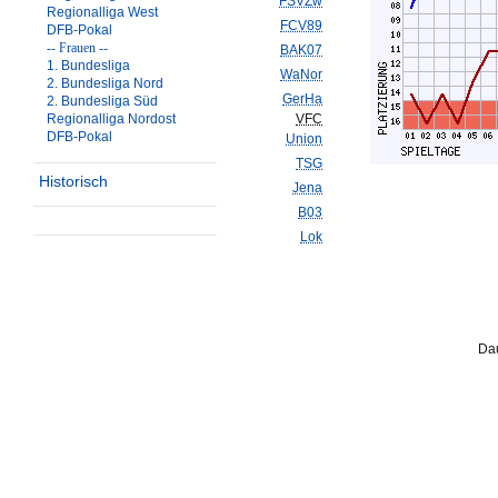
FSVZw
Regionalliga West
FCV89
DFB-Pokal
-- Frauen --
BAK07
1. Bundesliga
WaNor
2. Bundesliga Nord
GerHa
2. Bundesliga Süd
Regionalliga Nordost
VFC
DFB-Pokal
Union
TSG
Historisch
Jena
B03
Lok
Dau