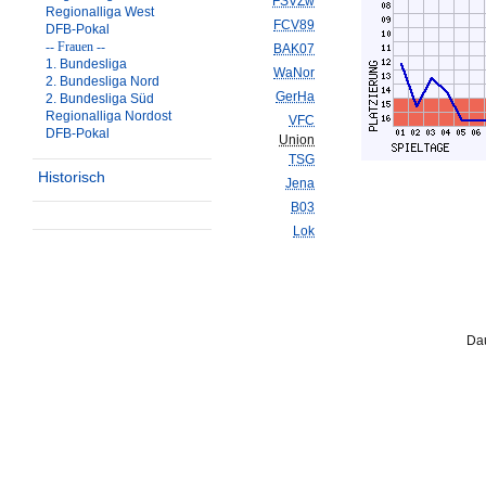
FSVZw
Regionalliga West
FCV89
DFB-Pokal
-- Frauen --
BAK07
1. Bundesliga
WaNor
2. Bundesliga Nord
GerHa
2. Bundesliga Süd
Regionalliga Nordost
VFC
DFB-Pokal
Union
TSG
Historisch
Jena
B03
Lok
Dau