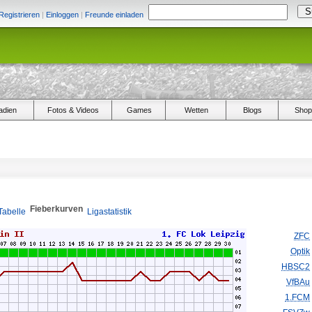
Registrieren
|
Einloggen
|
Freunde einladen
adien
Fotos & Videos
Games
Wetten
Blogs
Shop
Fieberkurven
Tabelle
Ligastatistik
ZFC
Optik
HBSC2
VfBAu
1.FCM