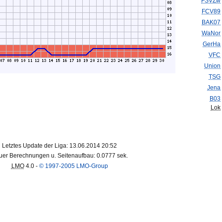
FSVZw
FCV89
BAK07
WaNor
GerHa
VFC
Union
TSG
Jena
B03
Lok
Letztes Update der Liga: 13.06.2014 20:52
er Berechnungen u. Seitenaufbau: 0.0777 sek.
LMO
4.0 -
© 1997-2005 LMO-Group