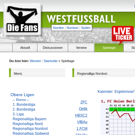
Norden
|
Nordost
|
Süden
Aktuell
Diskussionen
Vereine
Spieltage
St
Du bist hier:
Westen
|
Startseite
» Spieltage
Menü
Regionalliga Nordost
Kalender
Ergebnisse/
Obere Ligen
-- Herren --
ZFC
1. Bundesliga
Optik
2. Bundesliga
3. Liga
HBSC2
Regionalliga Bayern
VfBAu
Regionalliga Nord
Regionalliga Nordost
1.FCM
Regionalliga Südwest