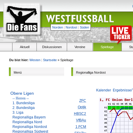
Norden
|
Nordost
|
Süden
Aktuell
Diskussionen
Vereine
Spieltage
St
Du bist hier:
Westen
|
Startseite
» Spieltage
Menü
Regionalliga Nordost
Kalender
Ergebnisse/
Obere Ligen
-- Herren --
ZFC
1. Bundesliga
Optik
2. Bundesliga
3. Liga
HBSC2
Regionalliga Bayern
VfBAu
Regionalliga Nord
Regionalliga Nordost
1.FCM
Regionalliga Südwest