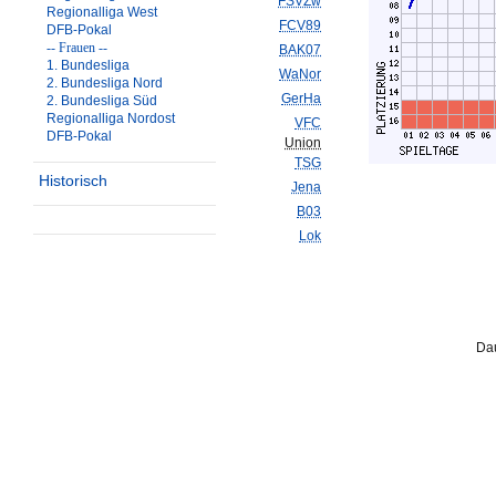
FSVZw
Regionalliga West
FCV89
DFB-Pokal
-- Frauen --
BAK07
1. Bundesliga
WaNor
2. Bundesliga Nord
GerHa
2. Bundesliga Süd
Regionalliga Nordost
VFC
DFB-Pokal
Union
TSG
Historisch
Jena
B03
Lok
Dau