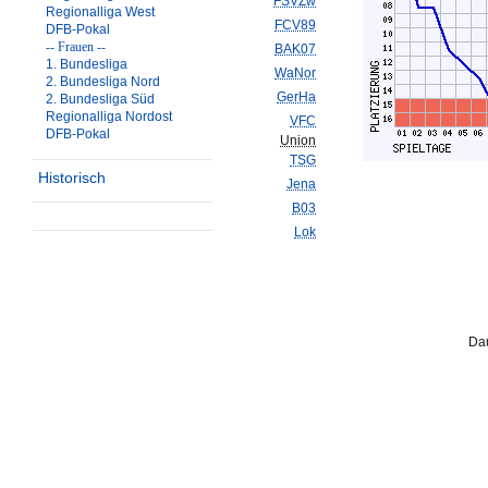
FSVZw
Regionalliga West
FCV89
DFB-Pokal
-- Frauen --
BAK07
1. Bundesliga
WaNor
2. Bundesliga Nord
GerHa
2. Bundesliga Süd
Regionalliga Nordost
VFC
DFB-Pokal
Union
TSG
Historisch
Jena
B03
Lok
Dau