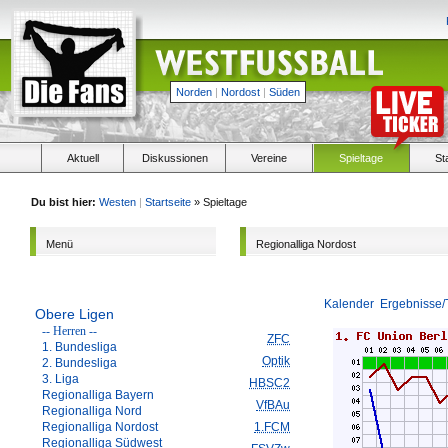
Norden
|
Nordost
|
Süden
Aktuell
Diskussionen
Vereine
Spieltage
St
Du bist hier:
Westen
|
Startseite
» Spieltage
Menü
Regionalliga Nordost
Kalender
Ergebnisse/
Obere Ligen
-- Herren --
ZFC
1. Bundesliga
Optik
2. Bundesliga
3. Liga
HBSC2
Regionalliga Bayern
VfBAu
Regionalliga Nord
Regionalliga Nordost
1.FCM
Regionalliga Südwest