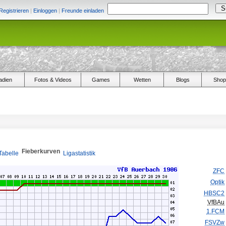
Registrieren
|
Einloggen
|
Freunde einladen
adien
Fotos & Videos
Games
Wetten
Blogs
Shop
Fieberkurven
Tabelle
Ligastatistik
ZFC
Optik
HBSC2
VfBAu
1.FCM
FSVZw