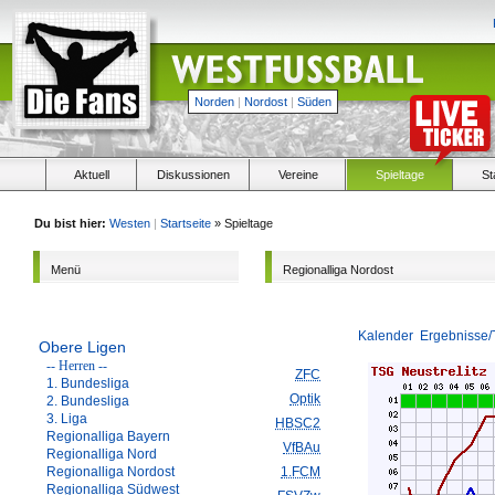
Norden
|
Nordost
|
Süden
Aktuell
Diskussionen
Vereine
Spieltage
St
Du bist hier:
Westen
|
Startseite
» Spieltage
Menü
Regionalliga Nordost
Kalender
Ergebnisse/
Obere Ligen
-- Herren --
ZFC
1. Bundesliga
Optik
2. Bundesliga
3. Liga
HBSC2
Regionalliga Bayern
VfBAu
Regionalliga Nord
Regionalliga Nordost
1.FCM
Regionalliga Südwest