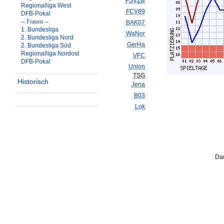
FSVZw
Regionalliga West
FCV89
DFB-Pokal
-- Frauen --
BAK07
1. Bundesliga
WaNor
2. Bundesliga Nord
GerHa
2. Bundesliga Süd
Regionalliga Nordost
VFC
DFB-Pokal
Union
TSG
Historisch
Jena
B03
Lok
Dau