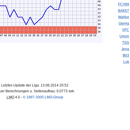
FCV89
BAK07
WaNor
GerHa
VFC
Union
TSG
Jena
B03
Lok
Letztes Update der Liga: 13.06.2014 20:52
er Berechnungen u. Seitenaufbau: 0.0773 sek.
LMO
4.0 -
© 1997-2005 LMO-Group