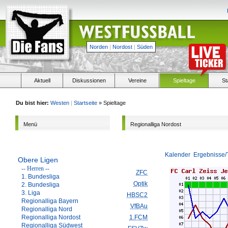
Norden
|
Nordost
|
Süden
Aktuell
Diskussionen
Vereine
Spieltage
St
Du bist hier:
Westen
|
Startseite
» Spieltage
Menü
Regionalliga Nordost
Kalender
Ergebnisse/
Obere Ligen
-- Herren --
ZFC
1. Bundesliga
Optik
2. Bundesliga
3. Liga
HBSC2
Regionalliga Bayern
VfBAu
Regionalliga Nord
Regionalliga Nordost
1.FCM
Regionalliga Südwest