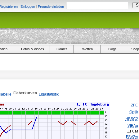
Registrieren
|
Einloggen
|
Freunde einladen
adien
Fotos & Videos
Games
Wetten
Blogs
Shop
Fieberkurven
Tabelle
Ligastatistik
ZFC
Optik
HBSC2
VfBAu
1.FCM
FSVZw