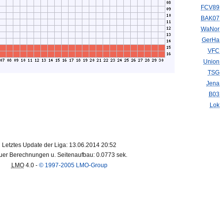
FCV89
BAK07
WaNor
GerHa
VFC
Union
TSG
Jena
B03
Lok
Letztes Update der Liga: 13.06.2014 20:52
er Berechnungen u. Seitenaufbau: 0.0773 sek.
LMO
4.0 -
© 1997-2005 LMO-Group