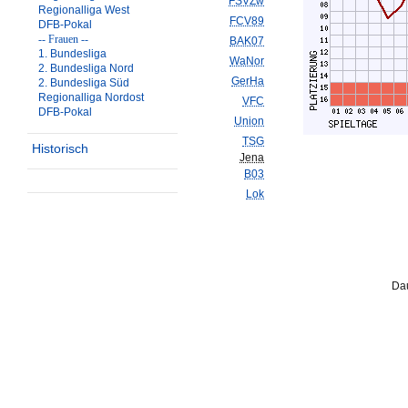
FSVZw
Regionalliga West
FCV89
DFB-Pokal
-- Frauen --
BAK07
1. Bundesliga
WaNor
2. Bundesliga Nord
GerHa
2. Bundesliga Süd
Regionalliga Nordost
VFC
DFB-Pokal
Union
TSG
Historisch
Jena
B03
Lok
Dau