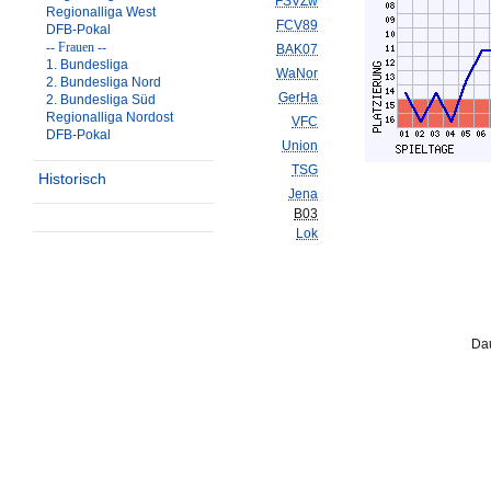
FSVZw
Regionalliga West
FCV89
DFB-Pokal
-- Frauen --
BAK07
1. Bundesliga
WaNor
2. Bundesliga Nord
GerHa
2. Bundesliga Süd
Regionalliga Nordost
VFC
DFB-Pokal
Union
TSG
Historisch
Jena
B03
Lok
Dau