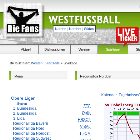
Norden
|
Nordost
|
Süden
Aktuell
Diskussionen
Vereine
Spieltage
St
Du bist hier:
Westen
|
Startseite
» Spieltage
Menü
Regionalliga Nordost
Kalender
Ergebnisse/
Obere Ligen
-- Herren --
ZFC
1. Bundesliga
Optik
2. Bundesliga
3. Liga
HBSC2
Regionalliga Bayern
VfBAu
Regionalliga Nord
Regionalliga Nordost
1.FCM
Regionalliga Südwest