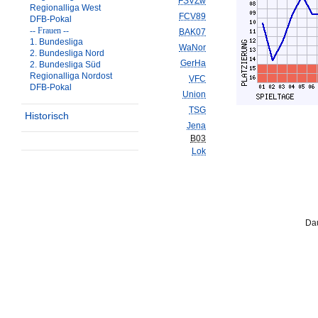
FSVZw
Regionalliga West
FCV89
DFB-Pokal
-- Frauen --
BAK07
1. Bundesliga
WaNor
2. Bundesliga Nord
GerHa
2. Bundesliga Süd
Regionalliga Nordost
VFC
DFB-Pokal
Union
TSG
Historisch
Jena
B03
Lok
Dau