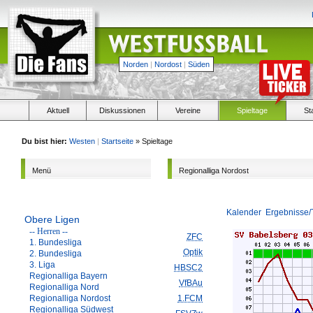
Norden
|
Nordost
|
Süden
Aktuell
Diskussionen
Vereine
Spieltage
St
Du bist hier:
Westen
|
Startseite
» Spieltage
Menü
Regionalliga Nordost
Kalender
Ergebnisse/
Obere Ligen
-- Herren --
ZFC
1. Bundesliga
Optik
2. Bundesliga
3. Liga
HBSC2
Regionalliga Bayern
VfBAu
Regionalliga Nord
Regionalliga Nordost
1.FCM
Regionalliga Südwest