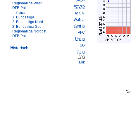
FSVZw
Regionalliga West
FCV89
DFB-Pokal
-- Frauen --
BAK07
1. Bundesliga
WaNor
2. Bundesliga Nord
GerHa
2. Bundesliga Süd
Regionalliga Nordost
VFC
DFB-Pokal
Union
TSG
Historisch
Jena
B03
Lok
Dau