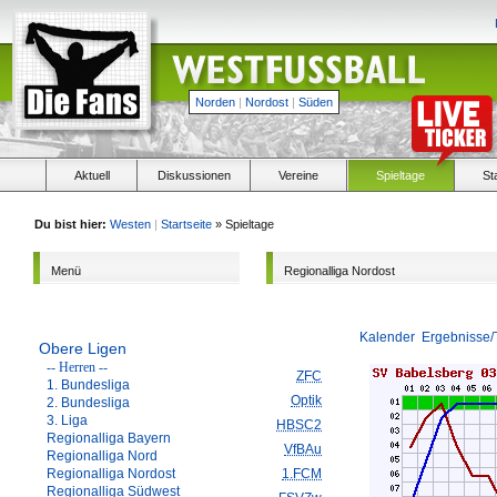
Norden
|
Nordost
|
Süden
Aktuell
Diskussionen
Vereine
Spieltage
St
Du bist hier:
Westen
|
Startseite
» Spieltage
Menü
Regionalliga Nordost
Kalender
Ergebnisse/
Obere Ligen
-- Herren --
ZFC
1. Bundesliga
Optik
2. Bundesliga
3. Liga
HBSC2
Regionalliga Bayern
VfBAu
Regionalliga Nord
Regionalliga Nordost
1.FCM
Regionalliga Südwest