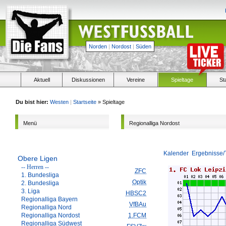
Norden
|
Nordost
|
Süden
Aktuell
Diskussionen
Vereine
Spieltage
St
Du bist hier:
Westen
|
Startseite
» Spieltage
Menü
Regionalliga Nordost
Kalender
Ergebnisse/
Obere Ligen
-- Herren --
ZFC
1. Bundesliga
Optik
2. Bundesliga
3. Liga
HBSC2
Regionalliga Bayern
VfBAu
Regionalliga Nord
Regionalliga Nordost
1.FCM
Regionalliga Südwest