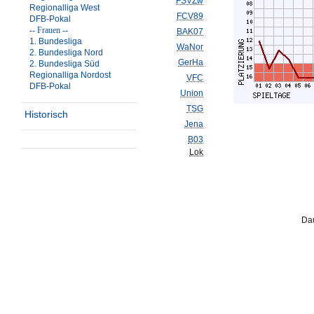
FSVZw
Regionalliga West
FCV89
DFB-Pokal
-- Frauen --
BAK07
1. Bundesliga
WaNor
2. Bundesliga Nord
GerHa
2. Bundesliga Süd
Regionalliga Nordost
VFC
DFB-Pokal
Union
TSG
Historisch
Jena
B03
Lok
Dau