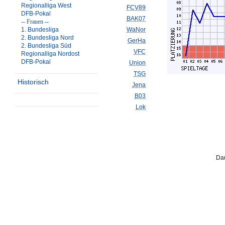
Regionalliga West
FCV89
DFB-Pokal
BAK07
-- Frauen --
1. Bundesliga
WaNor
2. Bundesliga Nord
GerHa
2. Bundesliga Süd
VFC
Regionalliga Nordost
DFB-Pokal
Union
TSG
Historisch
Jena
B03
Lok
Dau