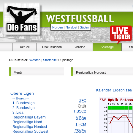
Norden
|
Nordost
|
Süden
Aktuell
Diskussionen
Vereine
Spieltage
St
Du bist hier:
Westen
|
Startseite
» Spieltage
Menü
Regionalliga Nordost
Kalender
Ergebnisse/
Obere Ligen
-- Herren --
ZFC
1. Bundesliga
Optik
2. Bundesliga
HBSC2
3. Liga
Regionalliga Bayern
VfBAu
Regionalliga Nord
1.FCM
Regionalliga Nordost
FSVZw
Regionalliga Südwest