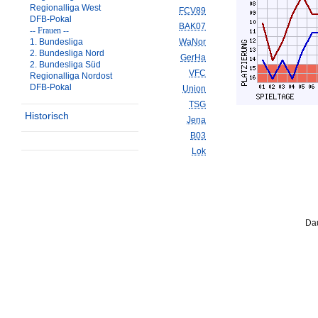
Regionalliga West
FCV89
DFB-Pokal
BAK07
-- Frauen --
1. Bundesliga
WaNor
2. Bundesliga Nord
GerHa
2. Bundesliga Süd
VFC
Regionalliga Nordost
DFB-Pokal
Union
TSG
Historisch
Jena
B03
Lok
Dau