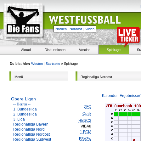
Norden
|
Nordost
|
Süden
Aktuell
Diskussionen
Vereine
Spieltage
St
Du bist hier:
Westen
|
Startseite
» Spieltage
Menü
Regionalliga Nordost
Kalender
Ergebnisse/
Obere Ligen
-- Herren --
ZFC
1. Bundesliga
Optik
2. Bundesliga
3. Liga
HBSC2
Regionalliga Bayern
VfBAu
Regionalliga Nord
1.FCM
Regionalliga Nordost
FSVZw
Regionalliga Südwest