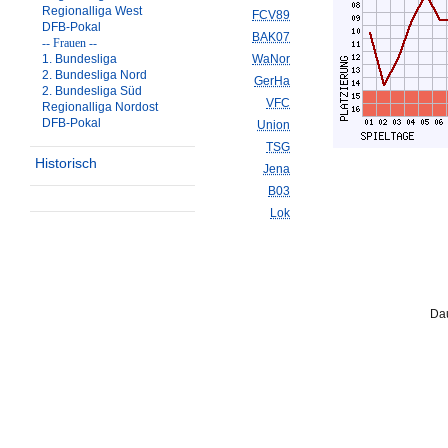
Regionalliga West
FCV89
DFB-Pokal
BAK07
-- Frauen --
1. Bundesliga
WaNor
2. Bundesliga Nord
GerHa
2. Bundesliga Süd
VFC
Regionalliga Nordost
DFB-Pokal
Union
TSG
Historisch
Jena
B03
Lok
Dau