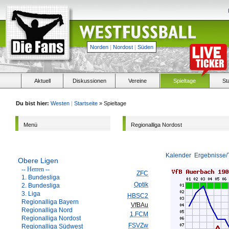
Norden
|
Nordost
|
Süden
Aktuell
Diskussionen
Vereine
Spieltage
St
Du bist hier:
Westen
|
Startseite
» Spieltage
Menü
Regionalliga Nordost
Kalender
Ergebnisse/
Obere Ligen
-- Herren --
ZFC
1. Bundesliga
Optik
2. Bundesliga
3. Liga
HBSC2
Regionalliga Bayern
VfBAu
Regionalliga Nord
1.FCM
Regionalliga Nordost
FSVZw
Regionalliga Südwest