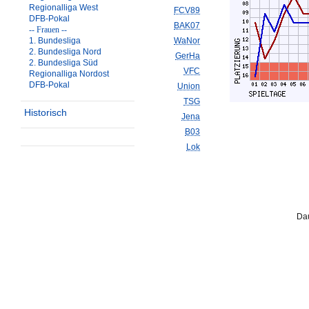
Regionalliga West
FCV89
DFB-Pokal
BAK07
-- Frauen --
1. Bundesliga
WaNor
2. Bundesliga Nord
GerHa
2. Bundesliga Süd
VFC
Regionalliga Nordost
DFB-Pokal
Union
TSG
Historisch
Jena
B03
Lok
Dau