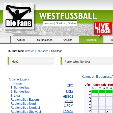
Norden
|
Nordost
|
Süden
Aktuell
Diskussionen
Vereine
Spieltage
St
Du bist hier:
Westen
|
Startseite
» Spieltage
Menü
Regionalliga Nordost
Kalender
Ergebnisse/
Obere Ligen
-- Herren --
ZFC
1. Bundesliga
Optik
2. Bundesliga
3. Liga
HBSC2
Regionalliga Bayern
VfBAu
Regionalliga Nord
1.FCM
Regionalliga Nordost
FSVZw
Regionalliga Südwest