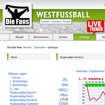
Norden
|
Nordost
|
Süden
Aktuell
Diskussionen
Vereine
Spieltage
St
Du bist hier:
Westen
|
Startseite
» Spieltage
Menü
Regionalliga Nordost
Kalender
Ergebnisse/
Obere Ligen
-- Herren --
ZFC
1. Bundesliga
Optik
2. Bundesliga
3. Liga
HBSC2
Regionalliga Bayern
VfBAu
Regionalliga Nord
1.FCM
Regionalliga Nordost
FSVZw
Regionalliga Südwest