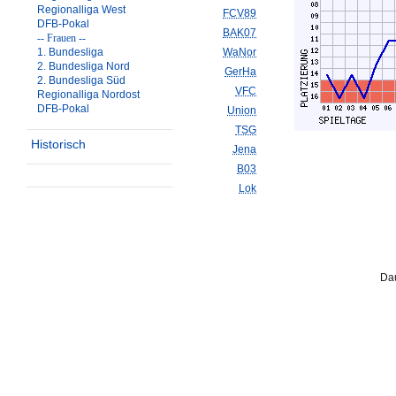
Regionalliga West
FCV89
DFB-Pokal
BAK07
-- Frauen --
1. Bundesliga
WaNor
2. Bundesliga Nord
GerHa
2. Bundesliga Süd
VFC
Regionalliga Nordost
DFB-Pokal
Union
TSG
Historisch
Jena
B03
Lok
Dau