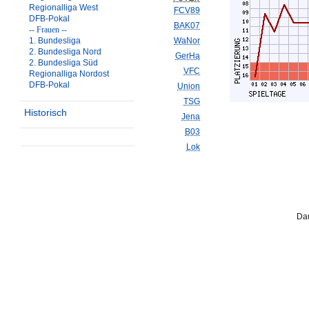
Regionalliga West
FCV89
DFB-Pokal
BAK07
-- Frauen --
1. Bundesliga
WaNor
2. Bundesliga Nord
GerHa
2. Bundesliga Süd
VFC
Regionalliga Nordost
DFB-Pokal
Union
TSG
Historisch
Jena
B03
Lok
Dau