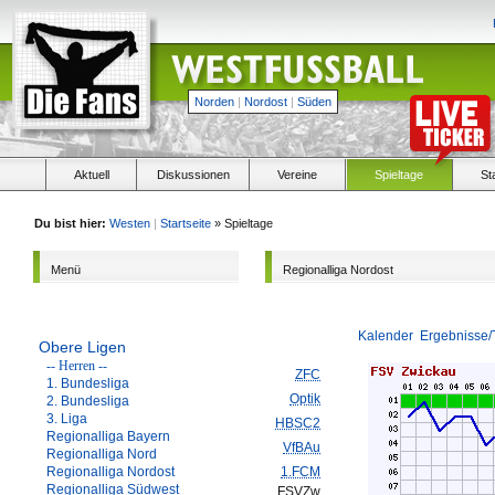
Norden
|
Nordost
|
Süden
Aktuell
Diskussionen
Vereine
Spieltage
St
Du bist hier:
Westen
|
Startseite
» Spieltage
Menü
Regionalliga Nordost
Kalender
Ergebnisse/
Obere Ligen
-- Herren --
ZFC
1. Bundesliga
Optik
2. Bundesliga
3. Liga
HBSC2
Regionalliga Bayern
VfBAu
Regionalliga Nord
Regionalliga Nordost
1.FCM
Regionalliga Südwest
FSVZw