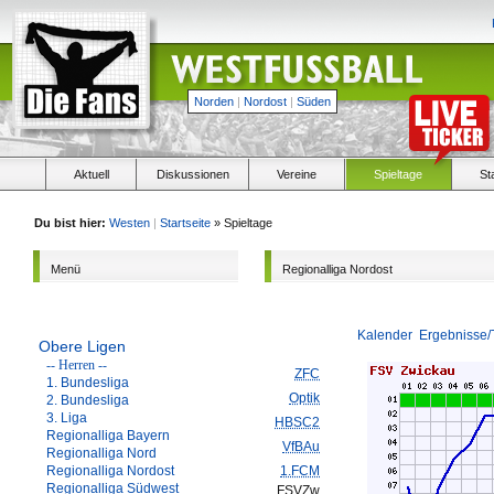
Norden
|
Nordost
|
Süden
Aktuell
Diskussionen
Vereine
Spieltage
St
Du bist hier:
Westen
|
Startseite
» Spieltage
Menü
Regionalliga Nordost
Kalender
Ergebnisse/
Obere Ligen
-- Herren --
ZFC
1. Bundesliga
Optik
2. Bundesliga
3. Liga
HBSC2
Regionalliga Bayern
VfBAu
Regionalliga Nord
Regionalliga Nordost
1.FCM
Regionalliga Südwest
FSVZw