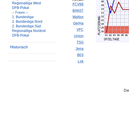
Regionalliga West
FCV89
DFB-Pokal
BAK07
-- Frauen --
1. Bundesliga
WaNor
2. Bundesliga Nord
GerHa
2. Bundesliga Süd
VFC
Regionalliga Nordost
DFB-Pokal
Union
TSG
Historisch
Jena
B03
Lok
Dau