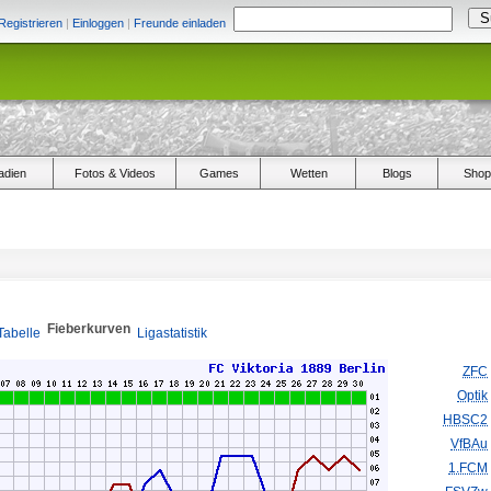
Registrieren
|
Einloggen
|
Freunde einladen
adien
Fotos & Videos
Games
Wetten
Blogs
Shop
Fieberkurven
Tabelle
Ligastatistik
ZFC
Optik
HBSC2
VfBAu
1.FCM