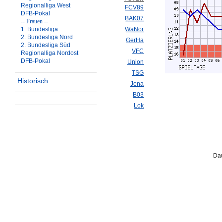
Regionalliga West
FCV89
DFB-Pokal
BAK07
-- Frauen --
1. Bundesliga
WaNor
2. Bundesliga Nord
GerHa
2. Bundesliga Süd
VFC
Regionalliga Nordost
DFB-Pokal
Union
TSG
Historisch
Jena
B03
Lok
Dau