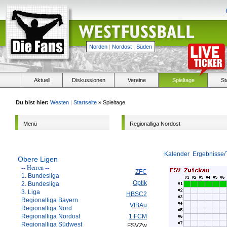
Norden
|
Nordost
|
Süden
Aktuell
Diskussionen
Vereine
Spieltage
St
Du bist hier:
Westen
|
Startseite
» Spieltage
Menü
Regionalliga Nordost
Kalender
Ergebnisse/
Obere Ligen
-- Herren --
ZFC
1. Bundesliga
Optik
2. Bundesliga
3. Liga
HBSC2
Regionalliga Bayern
VfBAu
Regionalliga Nord
Regionalliga Nordost
1.FCM
Regionalliga Südwest
FSVZw