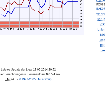
FSVZw
FCV89
BAK07
WaNor
GerHa
VFC
Union
TSG
Jena
B03
Lok
Letztes Update der Liga: 13.06.2014 20:52
er Berechnungen u. Seitenaufbau: 0.0774 sek.
LMO
4.0 -
© 1997-2005 LMO-Group