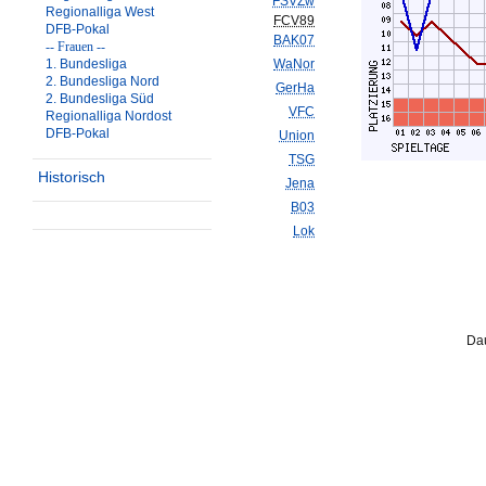
FSVZw
Regionalliga West
FCV89
DFB-Pokal
BAK07
-- Frauen --
1. Bundesliga
WaNor
2. Bundesliga Nord
GerHa
2. Bundesliga Süd
VFC
Regionalliga Nordost
DFB-Pokal
Union
TSG
Historisch
Jena
B03
Lok
Dau