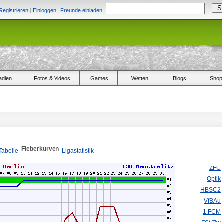
Registrieren
|
Einloggen
|
Freunde einladen
adien
Fotos & Videos
Games
Wetten
Blogs
Shop
Fieberkurven
Tabelle
Ligastatistik
ZFC
Optik
HBSC2
VfBAu
1.FCM