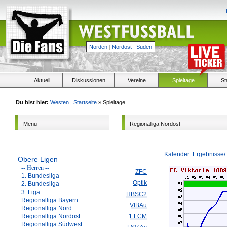
Norden
|
Nordost
|
Süden
Aktuell
Diskussionen
Vereine
Spieltage
St
Du bist hier:
Westen
|
Startseite
» Spieltage
Menü
Regionalliga Nordost
Kalender
Ergebnisse/
Obere Ligen
-- Herren --
ZFC
1. Bundesliga
Optik
2. Bundesliga
3. Liga
HBSC2
Regionalliga Bayern
VfBAu
Regionalliga Nord
Regionalliga Nordost
1.FCM
Regionalliga Südwest