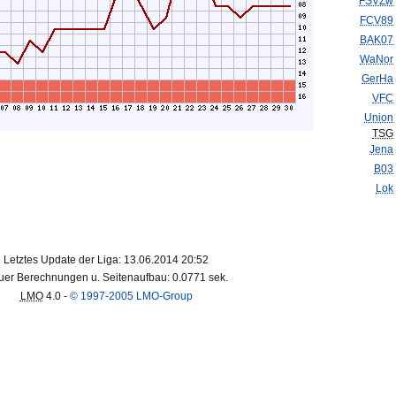
FSVZw
FCV89
BAK07
WaNor
GerHa
VFC
Union
TSG
Jena
B03
Lok
Letztes Update der Liga: 13.06.2014 20:52
er Berechnungen u. Seitenaufbau: 0.0771 sek.
LMO
4.0 -
© 1997-2005 LMO-Group