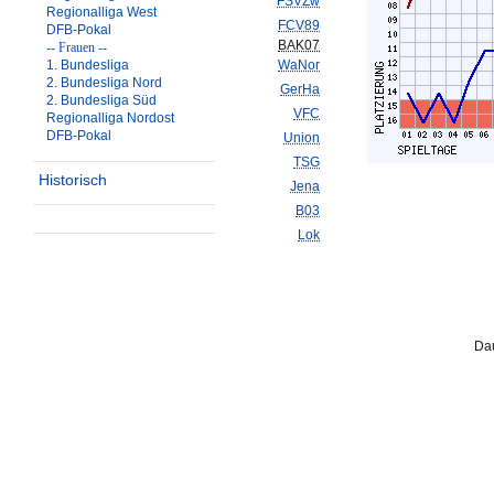
FSVZw
Regionalliga West
FCV89
DFB-Pokal
BAK07
-- Frauen --
1. Bundesliga
WaNor
2. Bundesliga Nord
GerHa
2. Bundesliga Süd
VFC
Regionalliga Nordost
DFB-Pokal
Union
TSG
Historisch
Jena
B03
Lok
Dau