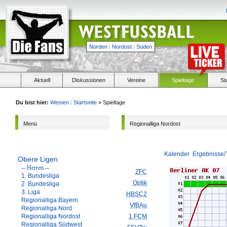
Norden
|
Nordost
|
Süden
Aktuell
Diskussionen
Vereine
Spieltage
St
Du bist hier:
Westen
|
Startseite
» Spieltage
Menü
Regionalliga Nordost
Kalender
Ergebnisse/
Obere Ligen
-- Herren --
ZFC
1. Bundesliga
Optik
2. Bundesliga
3. Liga
HBSC2
Regionalliga Bayern
VfBAu
Regionalliga Nord
Regionalliga Nordost
1.FCM
Regionalliga Südwest