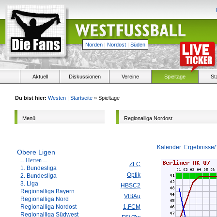
Norden
|
Nordost
|
Süden
Aktuell
Diskussionen
Vereine
Spieltage
St
Du bist hier:
Westen
|
Startseite
» Spieltage
Menü
Regionalliga Nordost
Kalender
Ergebnisse/
Obere Ligen
-- Herren --
ZFC
1. Bundesliga
Optik
2. Bundesliga
3. Liga
HBSC2
Regionalliga Bayern
VfBAu
Regionalliga Nord
Regionalliga Nordost
1.FCM
Regionalliga Südwest