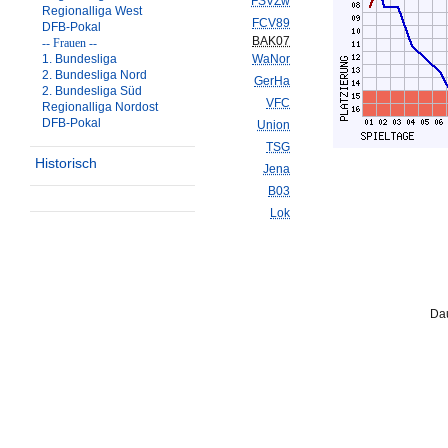
FSVZw
Regionalliga West
FCV89
DFB-Pokal
BAK07
-- Frauen --
1. Bundesliga
WaNor
2. Bundesliga Nord
GerHa
2. Bundesliga Süd
VFC
Regionalliga Nordost
DFB-Pokal
Union
TSG
Historisch
Jena
B03
Lok
Dau