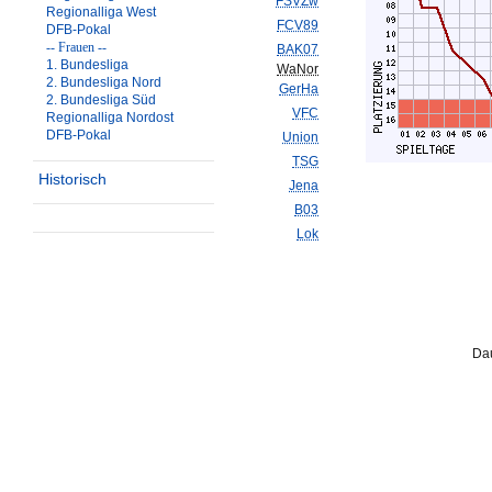
FSVZw
Regionalliga West
FCV89
DFB-Pokal
-- Frauen --
BAK07
1. Bundesliga
WaNor
2. Bundesliga Nord
GerHa
2. Bundesliga Süd
VFC
Regionalliga Nordost
DFB-Pokal
Union
TSG
Historisch
Jena
B03
Lok
Dau