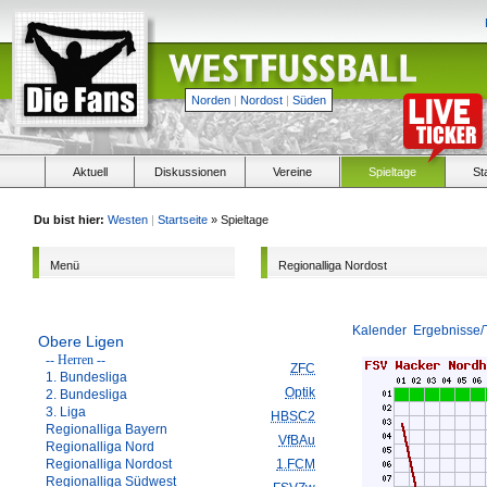
Norden
|
Nordost
|
Süden
Aktuell
Diskussionen
Vereine
Spieltage
St
Du bist hier:
Westen
|
Startseite
» Spieltage
Menü
Regionalliga Nordost
Kalender
Ergebnisse/
Obere Ligen
-- Herren --
ZFC
1. Bundesliga
Optik
2. Bundesliga
3. Liga
HBSC2
Regionalliga Bayern
VfBAu
Regionalliga Nord
Regionalliga Nordost
1.FCM
Regionalliga Südwest