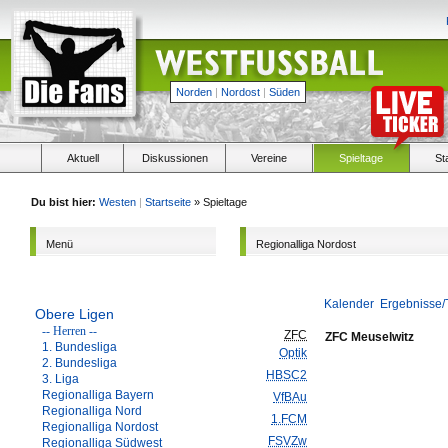
Norden
|
Nordost
|
Süden
Aktuell
Diskussionen
Vereine
Spieltage
St
Du bist hier:
Westen
|
Startseite
» Spieltage
Menü
Regionalliga Nordost
Kalender
Ergebnisse/
Obere Ligen
-- Herren --
ZFC
ZFC Meuselwitz
1. Bundesliga
Optik
2. Bundesliga
HBSC2
3. Liga
Regionalliga Bayern
VfBAu
Regionalliga Nord
1.FCM
Regionalliga Nordost
FSVZw
Regionalliga Südwest