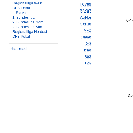
Regionalliga West
FCV89
DFB-Pokal
BAK07
-- Frauen --
1. Bundesliga
WaNor
0:4
2. Bundesliga Nord
GerHa
2. Bundesliga Süd
VFC
Regionalliga Nordost
DFB-Pokal
Union
TSG
Historisch
Jena
B03
Lok
Dau