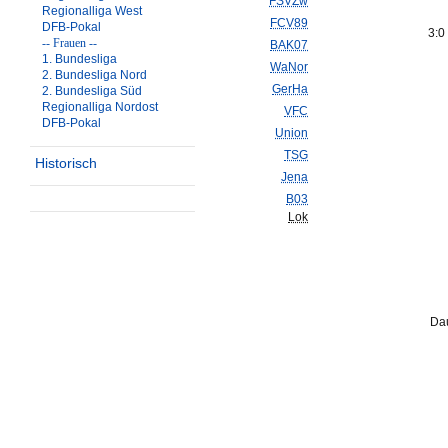
FSVZw
Regionalliga West
FCV89
DFB-Pokal
3:0
-- Frauen --
BAK07
1. Bundesliga
WaNor
2. Bundesliga Nord
GerHa
2. Bundesliga Süd
Regionalliga Nordost
VFC
DFB-Pokal
Union
TSG
Historisch
Jena
B03
Lok
Dau