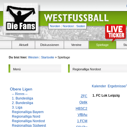
Norden
|
Nordost
|
Süden
Aktuell
Diskussionen
Vereine
Spieltage
St
Du bist hier:
Westen
|
Startseite
» Spieltage
Menü
Regionalliga Nordost
Kalender
Ergebnisse/
Obere Ligen
-- Herren --
1. FC Lok Leipzig
ZFC
1. Bundesliga
Optik
2. Bundesliga
3. Liga
HBSC2
Regionalliga Bayern
VfBAu
Regionalliga Nord
Regionalliga Nordost
1.FCM
Regionalliga Südwest