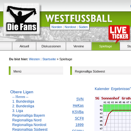
Norden
|
Nordost
|
Süden
Aktuell
Diskussionen
Vereine
Spieltage
St
Du bist hier:
Westen
|
Startseite
» Spieltage
Menü
Regionalliga Südwest
Kalender
Ergebnisse/
Obere Ligen
-- Herren --
SVN
1. Bundesliga
HeKas
2. Bundesliga
3. Liga
KSVBa
Regionalliga Bayern
SCFII
Regionalliga Nord
Regionalliga Nordost
1899
Regionalliga Südwest