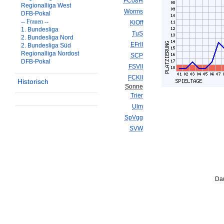
FC08H
Regionalliga West
Worms
DFB-Pokal
-- Frauen --
KiOff
1. Bundesliga
TuS
2. Bundesliga Nord
EFrII
2. Bundesliga Süd
Regionalliga Nordost
SCP
DFB-Pokal
FSVII
FCKII
Historisch
Sonne
Trier
Ulm
SpVgg
SVW
Dau