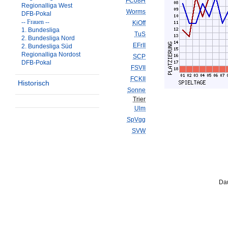
FC08H
Regionalliga West
Worms
DFB-Pokal
-- Frauen --
KiOff
1. Bundesliga
TuS
2. Bundesliga Nord
EFrII
2. Bundesliga Süd
Regionalliga Nordost
SCP
DFB-Pokal
FSVII
FCKII
Historisch
Sonne
Trier
Ulm
SpVgg
SVW
Da