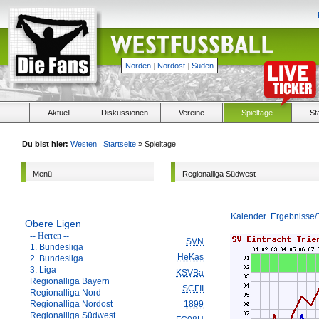
Norden
|
Nordost
|
Süden
Aktuell
Diskussionen
Vereine
Spieltage
St
Du bist hier:
Westen
|
Startseite
» Spieltage
Menü
Regionalliga Südwest
Kalender
Ergebnisse/
Obere Ligen
-- Herren --
SVN
1. Bundesliga
HeKas
2. Bundesliga
3. Liga
KSVBa
Regionalliga Bayern
SCFII
Regionalliga Nord
Regionalliga Nordost
1899
Regionalliga Südwest