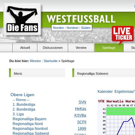
Norden
|
Nordost
|
Süden
Aktuell
Diskussionen
Vereine
Spieltage
St
Du bist hier:
Westen
|
Startseite
» Spieltage
Menü
Regionalliga Südwest
Kalender
Ergebnisse/
Obere Ligen
-- Herren --
SVN
1. Bundesliga
HeKas
2. Bundesliga
3. Liga
KSVBa
Regionalliga Bayern
SCFII
Regionalliga Nord
Regionalliga Nordost
1899
Regionalliga Südwest