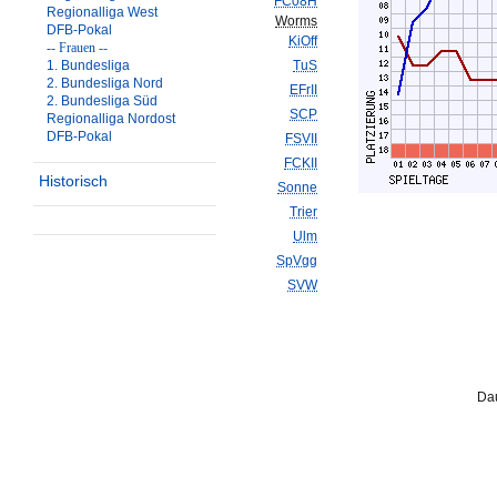
FC08H
Regionalliga West
Worms
DFB-Pokal
KiOff
-- Frauen --
1. Bundesliga
TuS
2. Bundesliga Nord
EFrII
2. Bundesliga Süd
SCP
Regionalliga Nordost
DFB-Pokal
FSVII
FCKII
Historisch
Sonne
Trier
Ulm
SpVgg
SVW
Dau