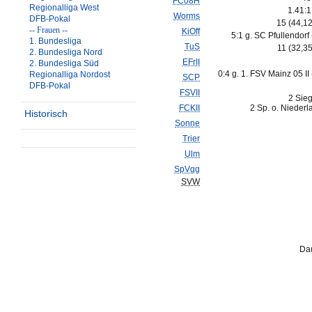
FC08H
Regionalliga West
1.41:1
Worms
DFB-Pokal
15 (44,1
-- Frauen --
KiOff
5:1 g. SC Pfullendorf
1. Bundesliga
TuS
11 (32,3
2. Bundesliga Nord
EFrII
2. Bundesliga Süd
0:4 g. 1. FSV Mainz 05 II
Regionalliga Nordost
SCP
DFB-Pokal
FSVII
2 Sieg
FCKII
2 Sp. o. Niederl
Historisch
Sonne
Trier
Ulm
SpVgg
SVW
Dau