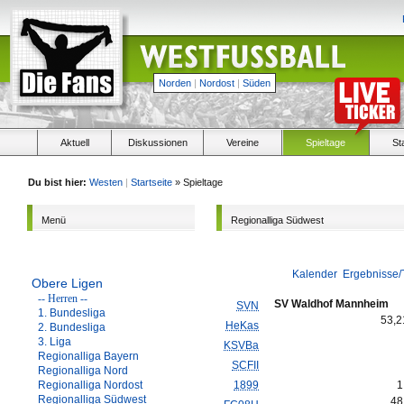
Norden
|
Nordost
|
Süden
Aktuell
Diskussionen
Vereine
Spieltage
St
Du bist hier:
Westen
|
Startseite
» Spieltage
Menü
Regionalliga Südwest
Kalender
Ergebnisse/
Obere Ligen
-- Herren --
SV Waldhof Mannheim
SVN
1. Bundesliga
53,
HeKas
2. Bundesliga
3. Liga
KSVBa
Regionalliga Bayern
SCFII
Regionalliga Nord
Regionalliga Nordost
1899
1
Regionalliga Südwest
48